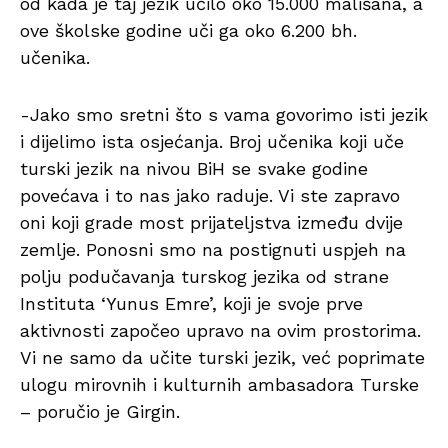
od kada je taj jezik učilo oko 15.000 mališana, a
ove školske godine uči ga oko 6.200 bh.
učenika.
-Jako smo sretni što s vama govorimo isti jezik
i dijelimo ista osjećanja. Broj učenika koji uče
turski jezik na nivou BiH se svake godine
povećava i to nas jako raduje. Vi ste zapravo
oni koji grade most prijateljstva između dvije
zemlje. Ponosni smo na postignuti uspjeh na
polju podučavanja turskog jezika od strane
Instituta ‘Yunus Emre’, koji je svoje prve
aktivnosti započeo upravo na ovim prostorima.
Vi ne samo da učite turski jezik, već poprimate
ulogu mirovnih i kulturnih ambasadora Turske
– poručio je Girgin.