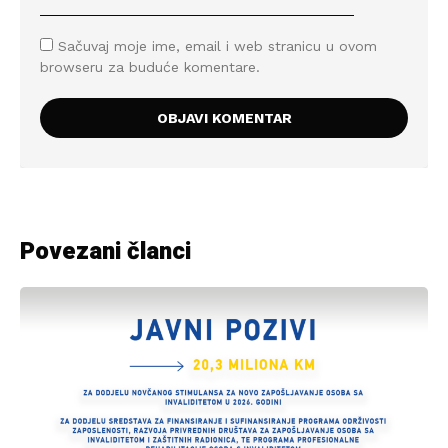
Sačuvaj moje ime, email i web stranicu u ovom
browseru za buduće komentare.
Povezani članci