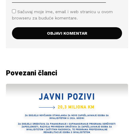
Sačuvaj moje ime, email i web stranicu u ovom
browseru za buduće komentare.
Povezani članci