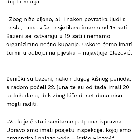
duplo manja.
-Zbog niže cijene, ali i nakon povratka ljudi s
posla, puno više posjetilaca imamo od 15 sati.
Bazeni se zatvaraju u 19 sati i nemamo
organizirano noćno kupanje. Uskoro ćemo imati
turnir u odbojci na pijesku – najavljuje Elezović.
Zenički su bazeni, nakon dugog kišnog perioda,
s radom počeli 22. juna te su od tada imali 20
radnih dana, dok zbog kiše deset dana nisu
mogli raditi.
-Voda je čista i sanitarno potpuno ispravna.
Upravo smo imali posjetu inspekcije, kojoj smo
prezentirali nalaze vode – ističe Elezović.