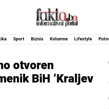
tika
Sport
Biznis
Kolumne
Lifestyle
Puto
no otvoren
menik BiH ‘Kraljev