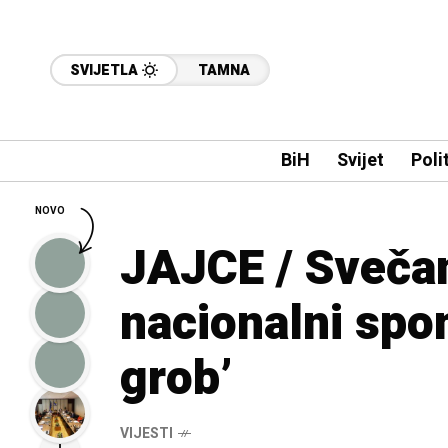
SVIJETLA
TAMNA
BiH
Svijet
Poli
NOVO
JAJCE / Sveča
nacionalni spo
grob’
VIJESTI