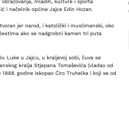
 obrazovanja, mladih, kulture i sporta
 i načelnik općine Jajce Edin Hozan.
otvoran jer narod, i katolički i muslimanski, oko
olestima ako se nadgrobni kamen tri puta
 Luke u Jajcu, u kraljevoj sobi, čuva se
anskog kralja Stjepana Tomaševića (vladao od
 je 1888. godine iskopao Ćiro Truhelka i koji se od