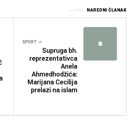
NAREDNI ČLANAK
SPORT
S
Supruga bh.
reprezentativca
ć
Anela
Ahmedhodžića:
a
Marijana Cecilija
o
prelazi na islam