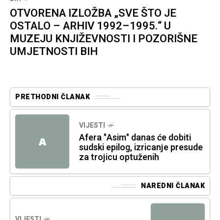
OTVORENA IZLOŽBA „SVE ŠTO JE
OSTALO – ARHIV 1992–1995.“ U
MUZEJU KNJIŽEVNOSTI I POZORIŠNE
UMJETNOSTI BIH
PRETHODNI ČLANAK
VIJESTI
Afera "Asim" danas će dobiti
A
sudski epilog, izricanje presude
za trojicu optuženih
NAREDNI ČLANAK
VIJESTI