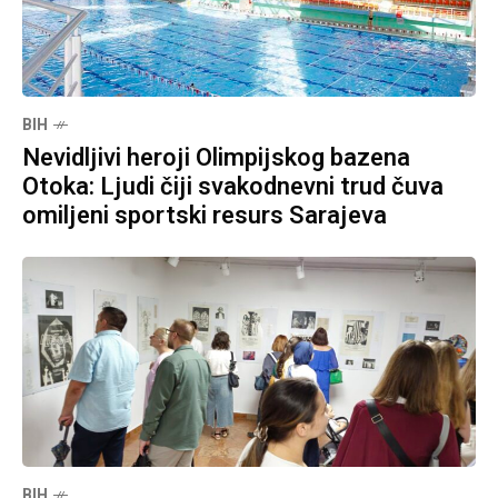
BIH
Nevidljivi heroji Olimpijskog bazena
Otoka: Ljudi čiji svakodnevni trud čuva
omiljeni sportski resurs Sarajeva
BIH