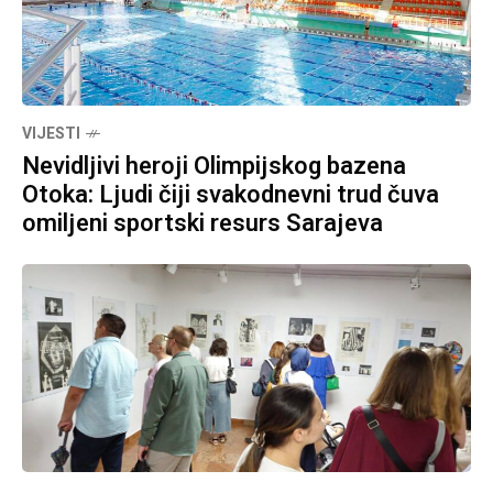
VIJESTI
Nevidljivi heroji Olimpijskog bazena
Otoka: Ljudi čiji svakodnevni trud čuva
omiljeni sportski resurs Sarajeva