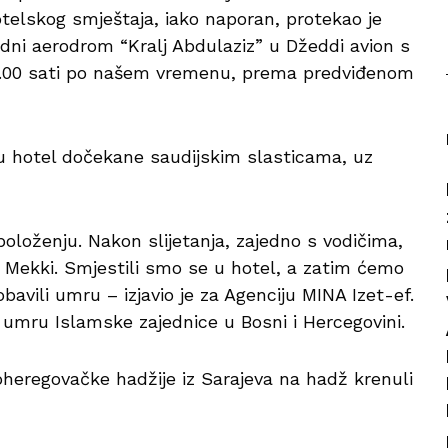
otelskog smještaja, iako naporan, protekao je
ni aerodrom “Kralj Abdulaziz” u Džeddi avion s
 15.00 sati po našem vremenu, prema predviđenom
 u hotel dočekane saudijskim slasticama, uz
oloženju. Nakon slijetanja, zajedno s vodičima,
Mekki. Smjestili smo se u hotel, a zatim ćemo
bavili umru – izjavio je za Agenciju MINA Izet-ef.
 umru Islamske zajednice u Bosni i Hercegovini.
heregovačke hadžije iz Sarajeva na hadž krenuli