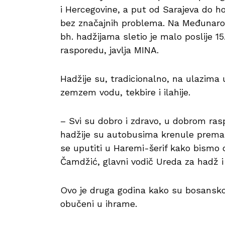
i Hercegovine, a put od Sarajeva do h
bez značajnih problema. Na Međunarod
bh. hadžijama sletio je malo poslije
rasporedu, javlja MINA.
Hadžije su, tradicionalno, na ulazima
zemzem vodu, tekbire i ilahije.
– Svi su dobro i zdravo, u dobrom rasp
hadžije su autobusima krenule prema 
se uputiti u Haremi-šerif kako bismo o
Čamdžić, glavni vodič Ureda za hadž i
Ovo je druga godina kako su bosansko
obučeni u ihrame.