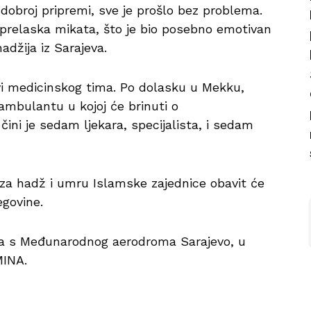
ći dobroj pripremi, sve je prošlo bez problema.
e prelaska mikata, što je bio posebno emotivan
adžija iz Sarajeva.
vi medicinskog tima. Po dolasku u Mekku,
mbulantu u kojoj će brinuti o
ni je sedam ljekara, specijalista, i sedam
 za hadž i umru Islamske zajednice obavit će
govine.
a s Međunarodnog aerodroma Sarajevo, u
 MINA.