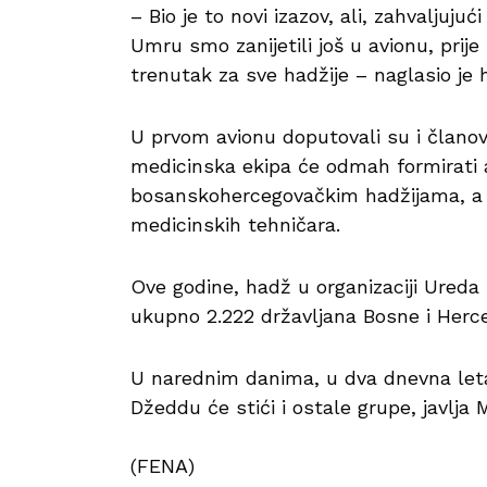
– Bio je to novi izazov, ali, zahvaljuju
Umru smo zanijetili još u avionu, prij
trenutak za sve hadžije – naglasio je h
U prvom avionu doputovali su i člano
medicinska ekipa će odmah formirati a
bosanskohercegovačkim hadžijama, a či
medicinskih tehničara.
Ove godine, hadž u organizaciji Ureda
ukupno 2.222 državljana Bosne i Herce
U narednim danima, u dva dnevna let
Džeddu će stići i ostale grupe, javlja
(FENA)