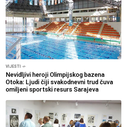
VIJESTI
Nevidljivi heroji Olimpijskog bazena
Otoka: Ljudi čiji svakodnevni trud čuva
omiljeni sportski resurs Sarajeva