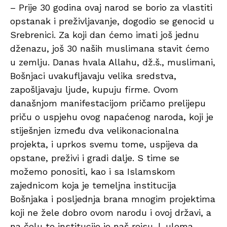
– Prije 30 godina ovaj narod se borio za vlastiti
opstanak i preživljavanje, dogodio se genocid u
Srebrenici. Za koji dan ćemo imati još jednu
dženazu, još 30 naših muslimana stavit ćemo
u zemlju. Danas hvala Allahu, dž.š., muslimani,
Bošnjaci uvakufljavaju velika sredstva,
zapošljavaju ljude, kupuju firme. Ovom
današnjom manifestacijom pričamo prelijepu
priču o uspjehu ovog napaćenog naroda, koji je
stiješnjen između dva velikonacionalna
projekta, i uprkos svemu tome, uspijeva da
opstane, preživi i gradi dalje. S time se
možemo ponositi, kao i sa Islamskom
zajednicom koja je temeljna institucija
Bošnjaka i posljednja brana mnogim projektima
koji ne žele dobro ovom narodu i ovoj državi, a
na čelu te institucije je naš reisu-l-ulema