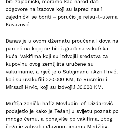
biti zajednički, moramo kao narod dati
odgovore na izazove koji su ispred nas i
zajednički se boriti – poručio je reisu-l-ulema
Kavazović.
Danas je u ovom džematu proučena i dova na
parceli na kojoj će biti izgrađena vakufska
kuća. Vakifima koji su izdvojili sredstva za
kupovinu ovog zemljišta uručene su
vakufname, a riječ je o Sulejmanu i Azri Hrvić,
koji su uvakufili 220.000 KM, te Rusmiru i
Mirsadi Hrvić, koji su izdvojili 30.000 KM.
Muftija zenički hafiz Mevludin-ef. Dizdarević
podsjetio je kako je Tešanj u svijetu poznat po
mnogo čemu, a ponajviše po vakifima, zbog
čega je zahvalio glavnom imamu Medžlisa