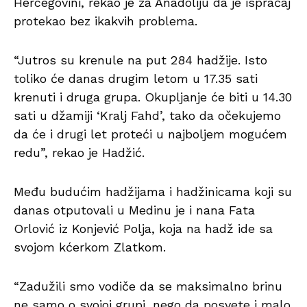
Hercegovini, rekao je za Anadoliju da je ispraćaj
protekao bez ikakvih problema.
“Jutros su krenule na put 284 hadžije. Isto
toliko će danas drugim letom u 17.35 sati
krenuti i druga grupa. Okupljanje će biti u 14.30
sati u džamiji ‘Kralj Fahd’, tako da očekujemo
da će i drugi let proteći u najboljem mogućem
redu”, rekao je Hadžić.
Među budućim hadžijama i hadžinicama koji su
danas otputovali u Medinu je i nana Fata
Orlović iz Konjević Polja, koja na hadž ide sa
svojom kćerkom Zlatkom.
“Zadužili smo vodiče da se maksimalno brinu
ne samo o svojoj grupi, nego da posvete i malo