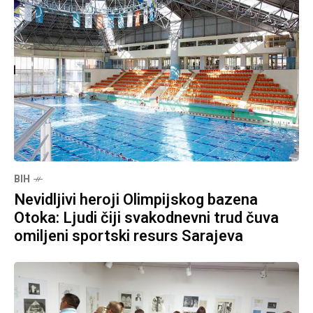
BIH
Nevidljivi heroji Olimpijskog bazena
Otoka: Ljudi čiji svakodnevni trud čuva
omiljeni sportski resurs Sarajeva