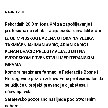
NAJNOVIJE
Rekordnih 20,3 miliona KM za zapošljavanje i
profesionalnu rehabilitaciju osoba s invaliditetom
IZ OLIMPIJSKOG BAZENA OTOKA NA VELIKA
TAKMIČENJA: IMAN AVDIĆ, ARIAN KADIĆ I
KENAN DRAČIĆ PREDSTAVLJAJU BIH NA
EVROPSKOM PRVENSTVU I MEDITERANSKIM
IGRAMA
Komora magistara farmacije Federacije Bosne i
Hercegovine poziva zdravstvene profesionalce da
se uključe u projekt prevencije dijabetesa i
očuvanja vida
Sarajevsko pozorišno naslijeđe pod otvorenim
nebom