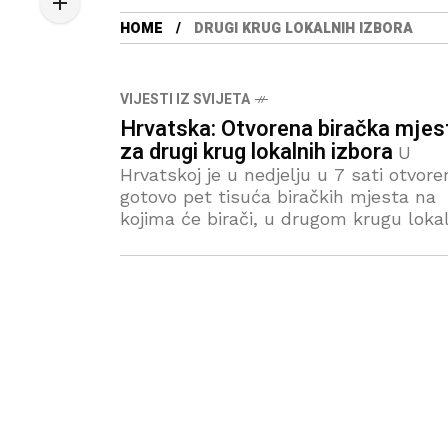
HOME
DRUGI KRUG LOKALNIH IZBORA
VIJESTI IZ SVIJETA
Hrvatska: Otvorena biračka mjes
za drugi krug lokalnih izbora
U
Hrvatskoj je u nedjelju u 7 sati otvore
gotovo pet tisuća biračkih mjesta na
kojima će birači, u drugom krugu loka
izbora, birati 12 župana, gradonačelni
Zagreba i još