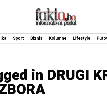
tika
Sport
Biznis
Kolumne
Lifestyle
Puto
agged in DRUGI 
IZBORA