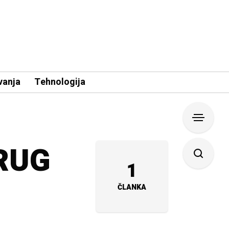
vanja
Tehnologija
KRUG
1
ČLANKA