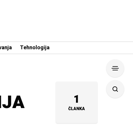
vanja
Tehnologija
IJA
1
ČLANKA