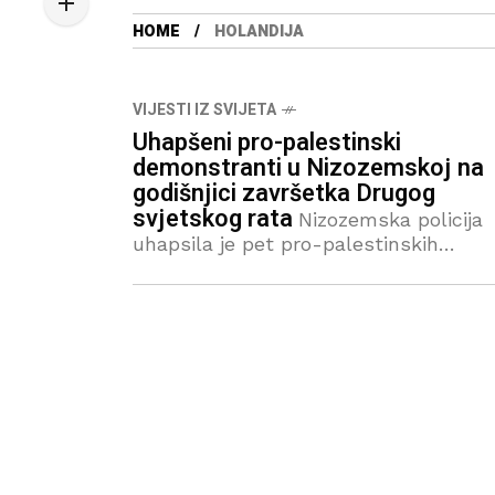
HOME
HOLANDIJA
VIJESTI IZ SVIJETA
Uhapšeni pro-palestinski
demonstranti u Nizozemskoj na
godišnjici završetka Drugog
svjetskog rata
Nizozemska policija
uhapsila je pet pro-palestinskih
demonstranata u ponedjeljak tokom
događaja povodom godišnjice završetk
Drugog svjetskog rata u Wageningenu
centralnoj Nizozemskoj. Portparol polic
je izjavio da su uhapšeni zbog