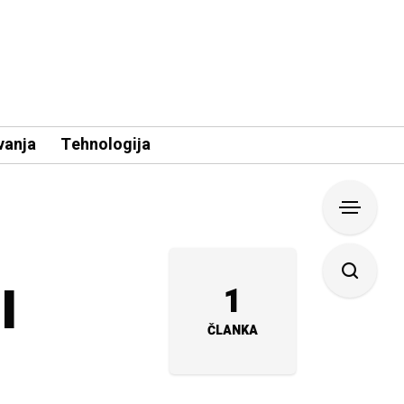
vanja
Tehnologija
I
1
ČLANKA