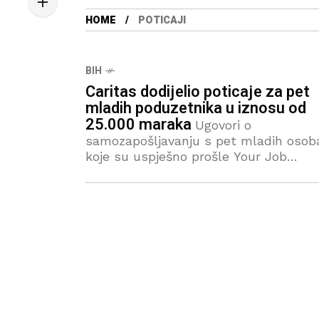
HOME
POTICAJI
BIH
Caritas dodijelio poticaje za pet
mladih poduzetnika u iznosu od
25.000 maraka
Ugovori o
samozapošljavanju s pet mladih osob
koje su uspješno prošle Your Job
inkubator poslovnih ideja, potpisan je
srijedu u prostorijama Centra za djecu
mlade i obitelj “SPES” u