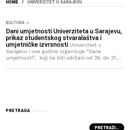
HOME
UNIVERZITET U SARAJEVU
KULTURA
Dani umjetnosti Univerziteta u Sarajevu,
prikaz studentskog stvaralaštva i
umjetničke izvrsnosti
Univerzitet u
Sarajevu i ove godine organizuje “Dane
umjetnosti”, koji će biti održani od 26. do 31.
maja u saradnji sa tri umjetničke akademije:
Akademijom likovnih umjetnosti, Akademijom
scenskih umjetnosti
PRETRAGA
PRETRAŽI...