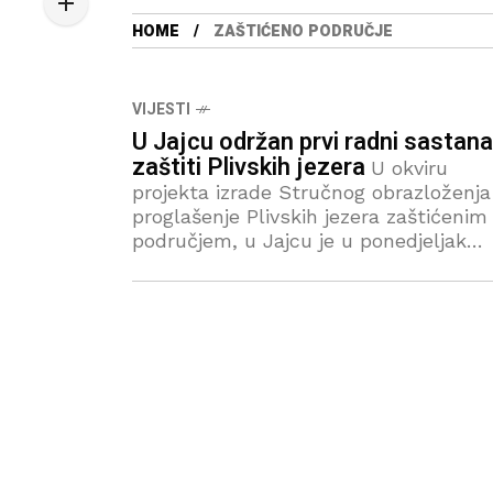
HOME
ZAŠTIĆENO PODRUČJE
VIJESTI
U Jajcu održan prvi radni sastana
zaštiti Plivskih jezera
U okviru
projekta izrade Stručnog obrazloženja
proglašenje Plivskih jezera zaštićenim
područjem, u Jajcu je u ponedjeljak
održan prvi radni sastanak na kojem 
nazočili predstavnici lokalnih vlasti,
relevantnih državnih