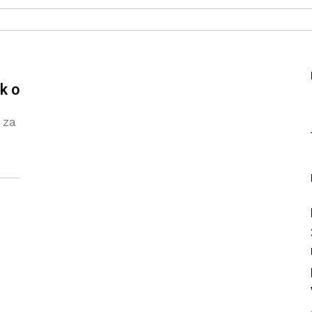
k o
 za
su