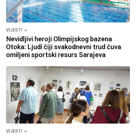
VIJESTI
Nevidljivi heroji Olimpijskog bazena
Otoka: Ljudi čiji svakodnevni trud čuva
omiljeni sportski resurs Sarajeva
VIJESTI