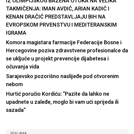
IZ OLIMPIJSKOG BAZENA OTOKA NA VELIKA
TAKMIČENJA: IMAN AVDIĆ, ARIAN KADIĆ I
KENAN DRAČIĆ PREDSTAVLJAJU BIH NA
EVROPSKOM PRVENSTVU I MEDITERANSKIM
IGRAMA
Komora magistara farmacije Federacije Bosne i
Hercegovine poziva zdravstvene profesionalce da
se uključe u projekt prevencije dijabetesa i
očuvanja vida
Sarajevsko pozorišno naslijeđe pod otvorenim
nebom
Hurtić poručio Kordiću: “Pazite da lahko ne
upadnete u zaleđe, moglo bi vam ući sprijeda ili
sazada”
REKLAMA