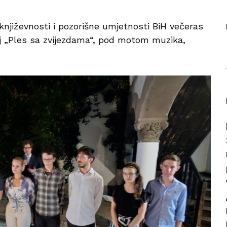
njiževnosti i pozorišne umjetnosti BiH večeras
j „Ples sa zvijezdama“, pod motom muzika,