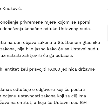
o Knežević.
 donošenje privremene mjere kojom se sporni
do donošenja konačne odluke Ustavnog suda.
putio na dan objave zakona u Službenom glasniku
akona, nije bilo jasno kako će se Ustavni sud u
azmatrati zahtjev ili će ga odbaciti.
 entitet želi prisvojiti 16.000 jedinica državne
anas odlučuje o odgovoru koji će poslati
 ocjenu ustavnosti zakona koji za cilj ima
ave na entitet, a koje će Ustavni sud BiH