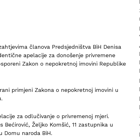
zahtjevima članova Predsjedništva BiH Denisa
 identične apelacije za donošenje privremene
osporeni Zakon o nepokretnoj imovini Republike
ani primjeni Zakona o nepokretnoj imovini u
.
elacije za odlučivanje o privremenoj mjeri.
is Bećirović, Željko Komšić, 11 zastupnika u
u Domu naroda BiH.