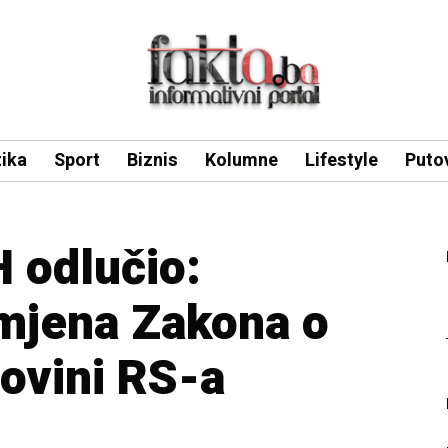
tika
Sport
Biznis
Kolumne
Lifestyle
Puto
H odlučio:
imjena Zakona o
ovini RS-a