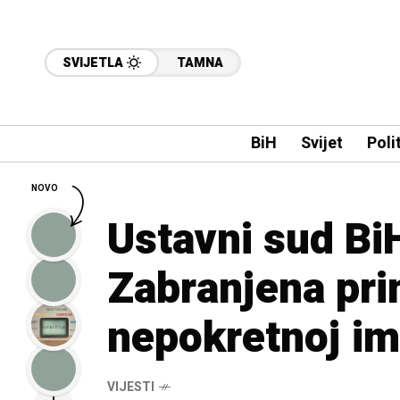
SVIJETLA
TAMNA
BiH
Svijet
Poli
NOVO
Ustavni sud Bi
Zabranjena pr
nepokretnoj im
VIJESTI