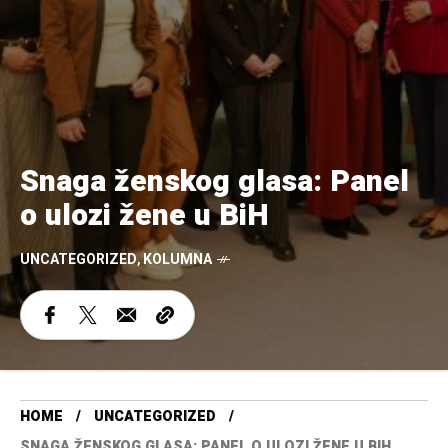
Snaga ženskog glasa: Panel
o ulozi žene u BiH
UNCATEGORIZED
,
KOLUMNA
HOME
UNCATEGORIZED
SNAGA ŽENSKOG GLASA: PANEL O ULOZI ŽENE U BIH