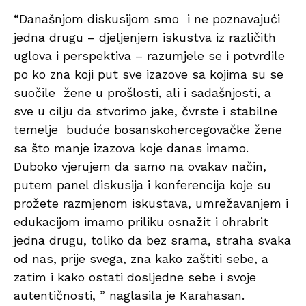
“Današnjom diskusijom smo i ne poznavajući
jedna drugu – djeljenjem iskustva iz različith
uglova i perspektiva – razumjele se i potvrdile
po ko zna koji put sve izazove sa kojima su se
suočile žene u prošlosti, ali i sadašnjosti, a
sve u cilju da stvorimo jake, čvrste i stabilne
temelje buduće bosanskohercegovačke žene
sa što manje izazova koje danas imamo.
Duboko vjerujem da samo na ovakav način,
putem panel diskusija i konferencija koje su
prožete razmjenom iskustava, umrežavanjem i
edukacijom imamo priliku osnažit i ohrabrit
jedna drugu, toliko da bez srama, straha svaka
od nas, prije svega, zna kako zaštiti sebe, a
zatim i kako ostati dosljedne sebe i svoje
autentičnosti, ” naglasila je Karahasan.