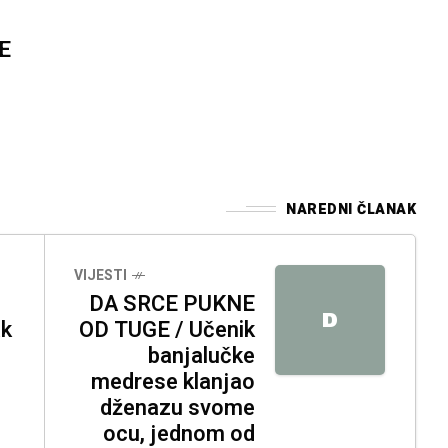
E
NAREDNI ČLANAK
VIJESTI
DA SRCE PUKNE
D
ak
OD TUGE / Učenik
banjalučke
medrese klanjao
dženazu svome
ocu, jednom od