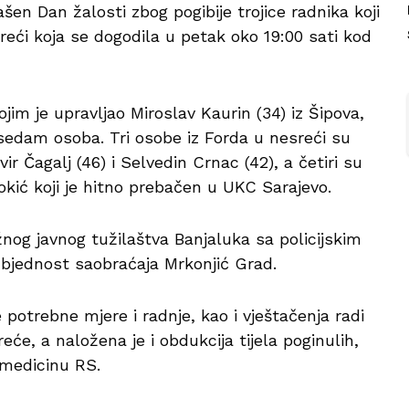
šen Dan žalosti zbog pogibije trojice radnika koji
reći koja se dogodila u petak oko 19:00 sati kod
jim je upravljao Miroslav Kaurin (34) iz Šipova,
 sedam osoba. Tri osobe iz Forda u nesreći su
vir Čagalj (46) i Selvedin Crnac (42), a četiri su
okić koji je hitno prebačen u UKC Sarajevo.
žnog javnog tužilaštva Banjaluka sa policijskim
zbjednost saobraćaja Mrkonjić Grad.
potrebne mjere i radnje, kao i vještačenja radi
će, a naložena je i obdukcija tijela poginulih,
 medicinu RS.