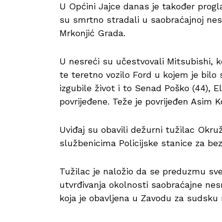
U Općini Jajce danas je također progla
su smrtno stradali u saobraćajnoj nes
Mrkonjić Grada.
U nesreći su učestvovali Mitsubishi, ko
te teretno vozilo Ford u kojem je bilo
izgubile život i to Senad Poško (44), El
povrijeđene. Teže je povrijeđen Asim K
Uviđaj su obavili dežurni tužilac Okru
službenicima Policijske stanice za be
Tužilac je naložio da se preduzmu sve 
utvrđivanja okolnosti saobraćajne nesre
koja je obavljena u Zavodu za sudsku