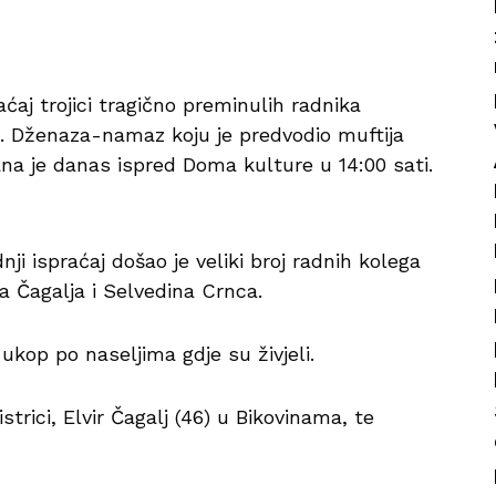
raćaj trojici tragično preminulih radnika
a. Dženaza-namaz koju je predvodio muftija
jana je danas ispred Doma kulture u 14:00 sati.
i ispraćaj došao je veliki broj radnih kolega
a Čagalja i Selvedina Crnca.
ukop po naseljima gdje su živjeli.
trici, Elvir Čagalj (46) u Bikovinama, te