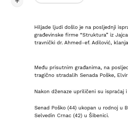
Hiljade ljudi došlo je na posljednji isp
građevinske firme “Struktura” iz Jajc
travnički dr. Ahmed-ef. Adilović, klan
Među prisutnim građanima, na posljednj
tragično stradalih Senada Poške, Elvir
Nakon dženaze upriličeni su ispraćaj i 
Senad Poško (44) ukopan u rodnoj u Bis
Selvedin Crnac (42) u Šibenici.