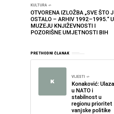
KULTURA
OTVORENA IZLOŽBA „SVE ŠTO J
OSTALO – ARHIV 1992–1995.“ U
MUZEJU KNJIŽEVNOSTI I
POZORIŠNE UMJETNOSTI BIH
PRETHODNI ČLANAK
VIJESTI
K
Konaković: Ulaz
u NATO i
stabilnost u
regionu prioritet
vanjske politike