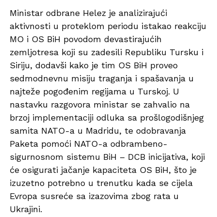
Ministar odbrane Helez je analizirajući
aktivnosti u proteklom periodu istakao reakciju
MO i OS BiH povodom devastirajućih
zemljotresa koji su zadesili Republiku Tursku i
Siriju, dodavši kako je tim OS BiH proveo
sedmodnevnu misiju traganja i spašavanja u
najteže pogođenim regijama u Turskoj. U
nastavku razgovora ministar se zahvalio na
brzoj implementaciji odluka sa prošlogodišnjeg
samita NATO-a u Madridu, te odobravanja
Paketa pomoći NATO-a odbrambeno-
sigurnosnom sistemu BiH – DCB inicijativa, koji
će osigurati jačanje kapaciteta OS BiH, što je
izuzetno potrebno u trenutku kada se cijela
Evropa susreće sa izazovima zbog rata u
Ukrajini.