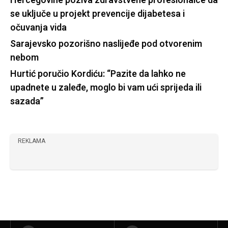
Hercegovine poziva zdravstvene profesionalce da
se uključe u projekt prevencije dijabetesa i
očuvanja vida
Sarajevsko pozorišno naslijeđe pod otvorenim
nebom
Hurtić poručio Kordiću: “Pazite da lahko ne
upadnete u zaleđe, moglo bi vam ući sprijeda ili
sazada”
REKLAMA