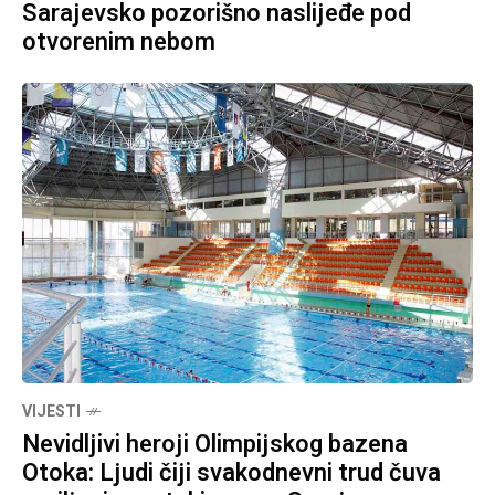
Sarajevsko pozorišno naslijeđe pod
otvorenim nebom
VIJESTI
Nevidljivi heroji Olimpijskog bazena
Otoka: Ljudi čiji svakodnevni trud čuva