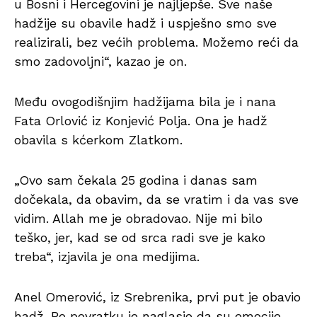
u Bosni i Hercegovini je najljepše. Sve naše
hadžije su obavile hadž i uspješno smo sve
realizirali, bez većih problema. Možemo reći da
smo zadovoljni“, kazao je on.
Među ovogodišnjim hadžijama bila je i nana
Fata Orlović iz Konjević Polja. Ona je hadž
obavila s kćerkom Zlatkom.
„Ovo sam čekala 25 godina i danas sam
dočekala, da obavim, da se vratim i da vas sve
vidim. Allah me je obradovao. Nije mi bilo
teško, jer, kad se od srca radi sve je kako
treba“, izjavila je ona medijima.
Anel Omerović, iz Srebrenika, prvi put je obavio
hadž. Po povratku je naglasio da su emocije