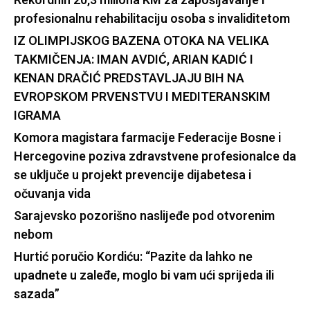
Rekordnih 20,3 miliona KM za zapošljavanje i
profesionalnu rehabilitaciju osoba s invaliditetom
IZ OLIMPIJSKOG BAZENA OTOKA NA VELIKA
TAKMIČENJA: IMAN AVDIĆ, ARIAN KADIĆ I
KENAN DRAČIĆ PREDSTAVLJAJU BIH NA
EVROPSKOM PRVENSTVU I MEDITERANSKIM
IGRAMA
Komora magistara farmacije Federacije Bosne i
Hercegovine poziva zdravstvene profesionalce da
se uključe u projekt prevencije dijabetesa i
očuvanja vida
Sarajevsko pozorišno naslijeđe pod otvorenim
nebom
Hurtić poručio Kordiću: “Pazite da lahko ne
upadnete u zaleđe, moglo bi vam ući sprijeda ili
sazada”