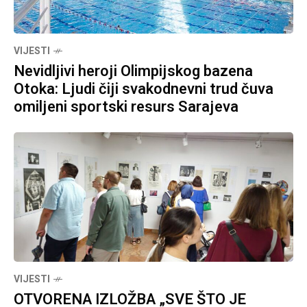
VIJESTI
Nevidljivi heroji Olimpijskog bazena
Otoka: Ljudi čiji svakodnevni trud čuva
omiljeni sportski resurs Sarajeva
VIJESTI
OTVORENA IZLOŽBA „SVE ŠTO JE