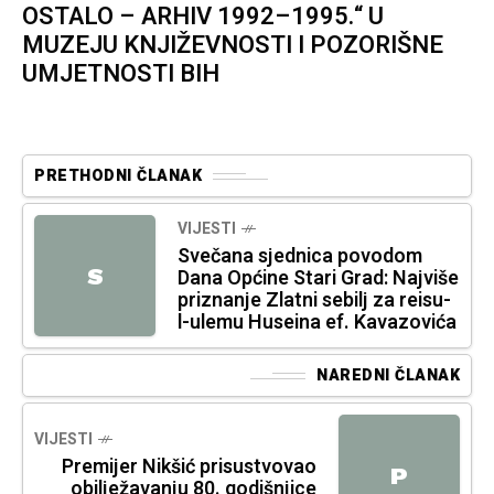
OSTALO – ARHIV 1992–1995.“ U
MUZEJU KNJIŽEVNOSTI I POZORIŠNE
UMJETNOSTI BIH
PRETHODNI ČLANAK
VIJESTI
Svečana sjednica povodom
S
Dana Općine Stari Grad: Najviše
priznanje Zlatni sebilj za reisu-
l-ulemu Huseina ef. Kavazovića
NAREDNI ČLANAK
VIJESTI
Premijer Nikšić prisustvovao
P
obilježavanju 80. godišnjice