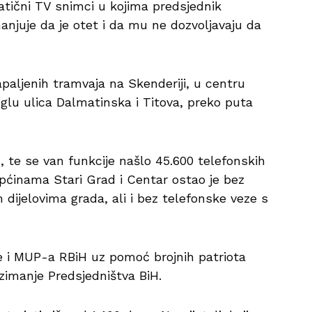
matični TV snimci u kojima predsjednik
anjuje da je otet i da mu ne dozvoljavaju da
zapaljenih tramvaja na Skenderiji, u centru
uglu ulica Dalmatinska i Titova, preko puta
, te se van funkcije našlo 45.600 telefonskih
općinama Stari Grad i Centar ostao je bez
 dijelovima grada, ali i bez telefonske veze s
ne i MUP-a RBiH uz pomoć brojnih patriota
uzimanje Predsjedništva BiH.