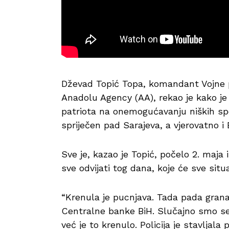
Dževad Topić Topa, komandant Vojne pol
Anadolu Agency (AA), rekao je kako je
patriota na onemogućavanju niških sp
spriječen pad Sarajeva, a vjerovatno i
Sve je, kazao je Topić, počelo 2. maja i
sve odvijati tog dana, koje će sve situac
“Krenula je pucnjava. Tada pada gra
Centralne banke BiH. Slučajno smo se s
već je to krenulo. Policija je stavlj