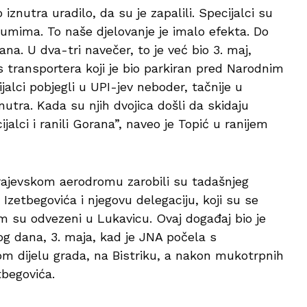
iznutra uradilo, da su je zapalili. Specijalci su
drumima. To naše djelovanje je imalo efekta. Do
ana. U dva-tri navečer, to je već bio 3. maj,
s transportera koji je bio parkiran pred Narodnim
jalci pobjegli u UPI-jev neboder, tačnije u
utra. Kada su njih dvojica došli da skidaju
jalci i ranili Gorana”, naveo je Topić u ranijem
rajevskom aerodromu zarobili su tadašnjeg
Izetbegovića i njegovu delegaciju, koji su se
m su odvezeni u Lukavicu. Ovaj događaj bio je
g dana, 3. maja, kad je JNA počela s
om dijelu grada, na Bistriku, a nakon mukotrpnih
tbegovića.