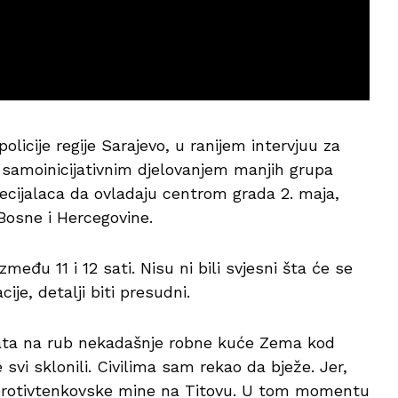
icije regije Sarajevo, u ranijem intervjuu za
 samoinicijativnim djelovanjem manjih grupa
ecijalaca da ovladaju centrom grada 2. maja,
 Bosne i Hercegovine.
zmeđu 11 i 12 sati. Nisu ni bili svjesni šta će se
ije, detalji biti presudni.
nata na rub nekadašnje robne kuće Zema kod
vi sklonili. Civilima sam rekao da bježe. Jer,
ala protivtenkovske mine na Titovu. U tom momentu