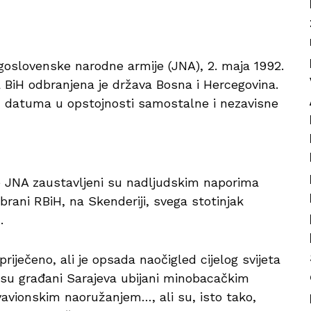
goslovenske narodne armije (JNA), 2. maja 1992.
 BiH odbranjena je država Bosna i Hercegovina.
ih datuma u opstojnosti samostalne i nezavisne
je JNA zaustavljeni su nadljudskim naporima
dbrani RBiH, na Skenderiji, svega stotinjak
.
riječeno, ali je opsada naočigled cijelog svijeta
e su građani Sarajeva ubijani minobacačkim
avionskim naoružanjem…, ali su, isto tako,