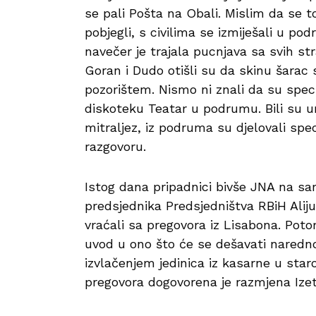
se pali Pošta na Obali. Mislim da se to 
pobjegli, s civilima se izmiješali u po
navečer je trajala pucnjava sa svih str
Goran i Dudo otišli su da skinu šarac 
pozorištem. Nismo ni znali da su speci
diskoteku Teatar u podrumu. Bili su un
mitraljez, iz podruma su djelovali speci
razgovoru.
Istog dana pripadnici bivše JNA na sa
predsjednika Predsjedništva RBiH Aliju 
vraćali sa pregovora iz Lisabona. Poto
uvod u ono što će se dešavati naredno
izvlačenjem jedinica iz kasarne u star
pregovora dogovorena je razmjena Ize