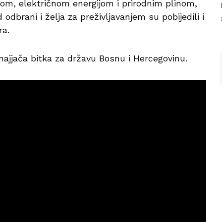
om, električnom energijom i prirodnim plinom,
odbrani i želja za preživljavanjem su pobijedili i
ra.
 najjača bitka za državu Bosnu i Hercegovinu.