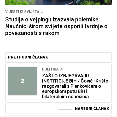
VIJESTI IZ SVIJETA
Studija o vejpingu izazvala polemike:
Naučnici širom svijeta osporili tvrdnje o
povezanosti s rakom
PRETHODNI ČLANAK
POLITIKA
ZAŠTO IZBJEGAVAJU
INSTITICIJE BIH / Čović i Krišto
Z
razgovarali s Plenkovićem o
europskom putu BiH i
bilateralnim odnosima
NAREDNI ČLANAK