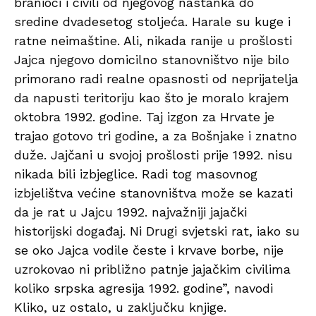
branioci i civili od njegovog nastanka do
sredine dvadesetog stoljeća. Harale su kuge i
ratne neimaštine. Ali, nikada ranije u prošlosti
Jajca njegovo domicilno stanovništvo nije bilo
primorano radi realne opasnosti od neprijatelja
da napusti teritoriju kao što je moralo krajem
oktobra 1992. godine. Taj izgon za Hrvate je
trajao gotovo tri godine, a za Bošnjake i znatno
duže. Jajčani u svojoj prošlosti prije 1992. nisu
nikada bili izbjeglice. Radi tog masovnog
izbjelištva većine stanovništva može se kazati
da je rat u Jajcu 1992. najvažniji jajački
historijski događaj. Ni Drugi svjetski rat, iako su
se oko Jajca vodile česte i krvave borbe, nije
uzrokovao ni približno patnje jajačkim civilima
koliko srpska agresija 1992. godine”, navodi
Kliko, uz ostalo, u zaključku knjige.