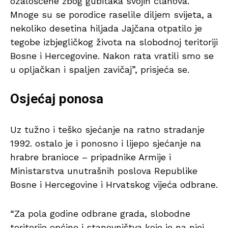
ožalošćene zbog gubitaka svojih članova.
Mnoge su se porodice raselile diljem svijeta, a
nekoliko desetina hiljada Jajčana otpatilo je
tegobe izbjegličkog života na slobodnoj teritoriji
Bosne i Hercegovine. Nakon rata vratili smo se
u opljačkan i spaljen zavičaj”, prisjeća se.
Osjećaj ponosa
Uz tužno i teško sjećanje na ratno stradanje
1992. ostalo je i ponosno i lijepo sjećanje na
hrabre branioce – pripadnike Armije i
Ministarstva unutrašnih poslova Republike
Bosne i Hercegovine i Hrvatskog vijeća odbrane.
“Za pola godine odbrane grada, slobodne
teritorije općine i stanovništva koje je na njoj