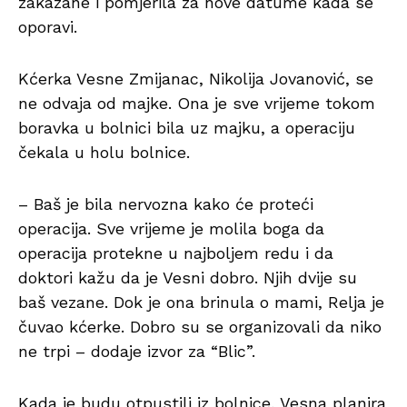
zakazane i pomjerila za nove datume kada se
oporavi.
Kćerka Vesne Zmijanac, Nikolija Jovanović, se
ne odvaja od majke. Ona je sve vrijeme tokom
boravka u bolnici bila uz majku, a operaciju
čekala u holu bolnice.
– Baš je bila nervozna kako će proteći
operacija. Sve vrijeme je molila boga da
operacija protekne u najboljem redu i da
doktori kažu da je Vesni dobro. Njih dvije su
baš vezane. Dok je ona brinula o mami, Relja je
čuvao kćerke. Dobro su se organizovali da niko
ne trpi – dodaje izvor za “Blic”.
Kada je budu otpustili iz bolnice, Vesna planira