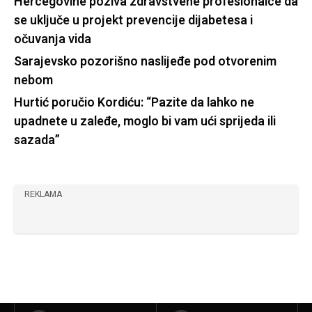
Hercegovine poziva zdravstvene profesionalce da
se uključe u projekt prevencije dijabetesa i
očuvanja vida
Sarajevsko pozorišno naslijeđe pod otvorenim
nebom
Hurtić poručio Kordiću: “Pazite da lahko ne
upadnete u zaleđe, moglo bi vam ući sprijeda ili
sazada”
REKLAMA