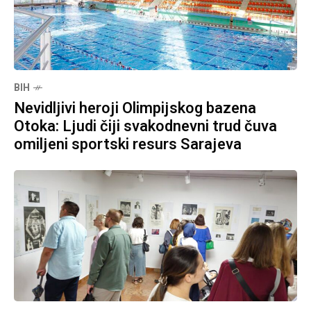
BIH
Nevidljivi heroji Olimpijskog bazena
Otoka: Ljudi čiji svakodnevni trud čuva
omiljeni sportski resurs Sarajeva