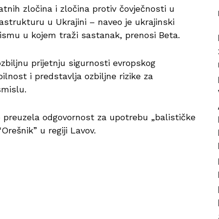
atnih zločina i zločina protiv čovječnosti u
rastrukturu u Ukrajini – naveo je ukrajinski
ismu u kojem traži sastanak, prenosi Beta.
biljnu prijetnju sigurnosti evropskog
lnost i predstavlja ozbiljne rizike za
smislu.
o preuzela odgovornost za upotrebu „balističke
rešnik” u regiji Lavov.