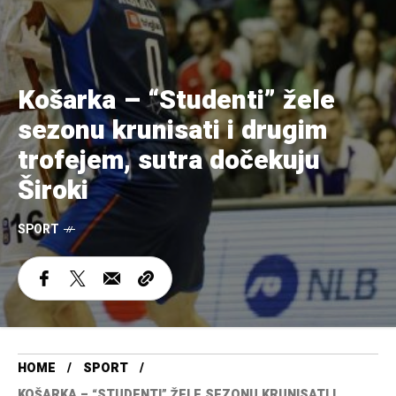
Košarka – “Studenti” žele
sezonu krunisati i drugim
trofejem, sutra dočekuju
Široki
SPORT
HOME
SPORT
KOŠARKA – “STUDENTI” ŽELE SEZONU KRUNISATI I