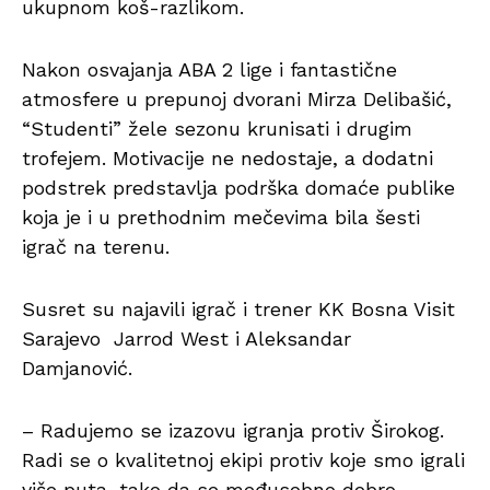
ukupnom koš-razlikom.
Nakon osvajanja ABA 2 lige i fantastične
atmosfere u prepunoj dvorani Mirza Delibašić,
“Studenti” žele sezonu krunisati i drugim
trofejem. Motivacije ne nedostaje, a dodatni
podstrek predstavlja podrška domaće publike
koja je i u prethodnim mečevima bila šesti
igrač na terenu.
Susret su najavili igrač i trener KK Bosna Visit
Sarajevo Jarrod West i Aleksandar
Damjanović.
– Radujemo se izazovu igranja protiv Širokog.
Radi se o kvalitetnoj ekipi protiv koje smo igrali
više puta, tako da se međusobno dobro