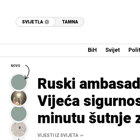
SVIJETLA
TAMNA
BiH
Svijet
Poli
NOVO
Ruski ambasado
Vijeća sigurno
minutu šutnje 
VIJESTI IZ SVIJETA