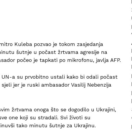
Dmitro Kuleba pozvao je tokom zasjedanja
minutu šutnje u počast žrtvama agresije na
sador počeo je tapkati po mikrofonu, javlja AFP.
i UN-a su prvobitno ustali kako bi odali počast
jeli jer je ruski ambasador Vasilij Nebenzija
vim žrtvama onoga što se dogodilo u Ukrajini,
e one koji su stradali. Svi životi su
kinuvši tako minutu šutnje za Ukrajinu.