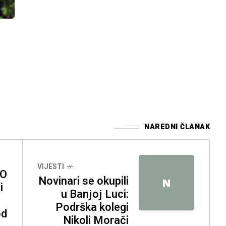
NAREDNI ČLANAK
VIJESTI
TO
Novinari se okupili
N
i
u Banjoj Luci:
Podrška kolegi
od
Nikoli Morači