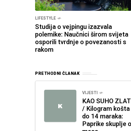
LIFESTYLE
Studija o vejpingu izazvala
polemike: Naučnici širom svijeta
osporili tvrdnje o povezanosti s
rakom
PRETHODNI ČLANAK
VIJESTI
KAO SUHO ZLA
K
/ Kilogram košta 
do 14 maraka:
Paprike skuplje 