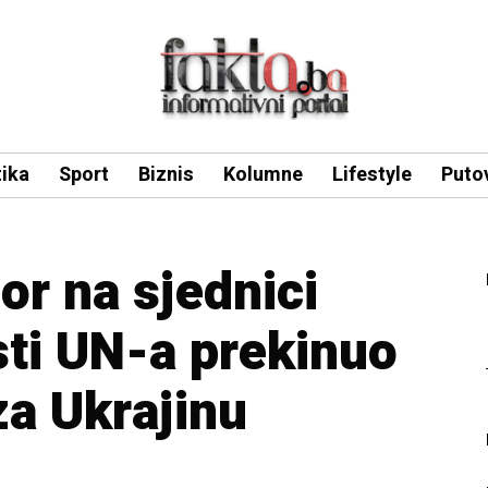
tika
Sport
Biznis
Kolumne
Lifestyle
Puto
r na sjednici
sti UN-a prekinuo
za Ukrajinu