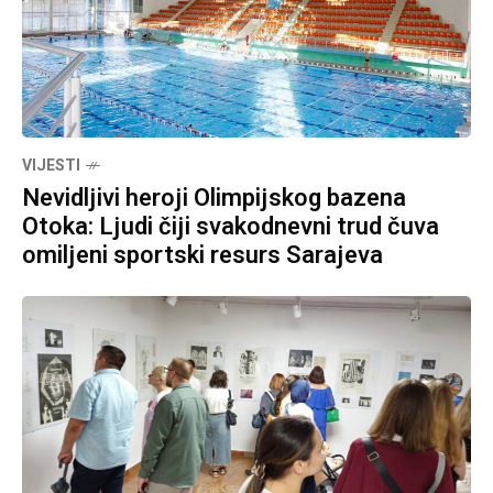
VIJESTI
Nevidljivi heroji Olimpijskog bazena
Otoka: Ljudi čiji svakodnevni trud čuva
omiljeni sportski resurs Sarajeva