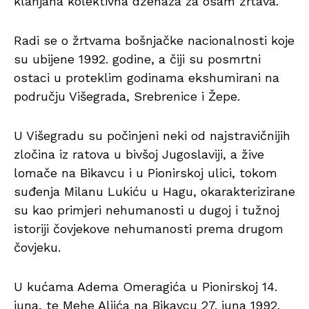
klanjana kolektivna dženaza za osam žrtava.
Radi se o žrtvama bošnjačke nacionalnosti koje
su ubijene 1992. godine, a čiji su posmrtni
ostaci u proteklim godinama ekshumirani na
području Višegrada, Srebrenice i Žepe.
U Višegradu su počinjeni neki od najstravičnijih
zločina iz ratova u bivšoj Jugoslaviji, a žive
lomače na Bikavcu i u Pionirskoj ulici, tokom
suđenja Milanu Lukiću u Hagu, okarakterizirane
su kao primjeri nehumanosti u dugoj i tužnoj
istoriji čovjekove nehumanosti prema drugom
čovjeku.
U kućama Adema Omeragića u Pionirskoj 14.
juna, te Mehe Aljića na Bikavcu 27. juna 1992.