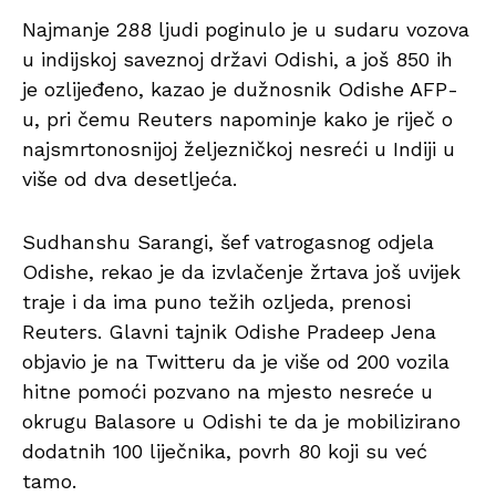
Najmanje 288 ljudi poginulo je u sudaru vozova
u indijskoj saveznoj državi Odishi, a još 850 ih
je ozlijeđeno, kazao je dužnosnik Odishe AFP-
u, pri čemu Reuters napominje kako je riječ o
najsmrtonosnijoj željezničkoj nesreći u Indiji u
više od dva desetljeća.
Sudhanshu Sarangi, šef vatrogasnog odjela
Odishe, rekao je da izvlačenje žrtava još uvijek
traje i da ima puno težih ozljeda, prenosi
Reuters. Glavni tajnik Odishe Pradeep Jena
objavio je na Twitteru da je više od 200 vozila
hitne pomoći pozvano na mjesto nesreće u
okrugu Balasore u Odishi te da je mobilizirano
dodatnih 100 liječnika, povrh 80 koji su već
tamo.